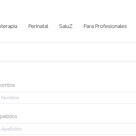
coterapia
Perinatal
SaluZ
Para Profesionales
oterapia
Perinatal
SaluZ
Para Profesionales
ombre
pellidos