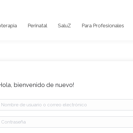
coterapia
Perinatal
SaluZ
Para Profesionales
oterapia
Perinatal
SaluZ
Para Profesionales
Hola, bienvenido de nuevo!