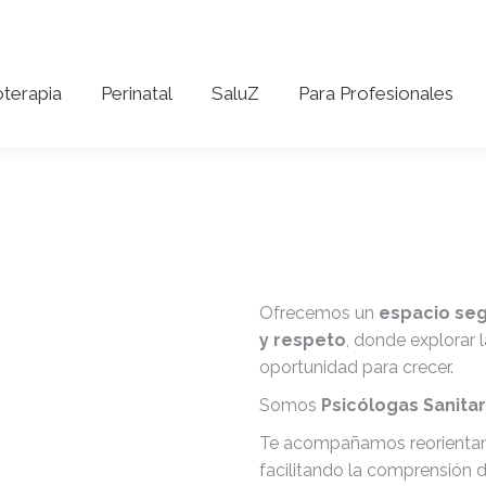
coterapia
Perinatal
SaluZ
Para Profesionales
oterapia
Perinatal
SaluZ
Para Profesionales
Ofrecemos un
espacio seg
y respeto
, donde explorar 
oportunidad para crecer.
Somos
Psicólogas Sanita
Te acompañamos reorientand
facilitando la comprensión 