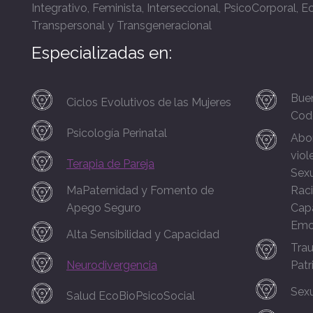
Integrativo, Feminista, Interseccional, PsicoCorporal, E
Transpersonal y Transgeneracional
Especializadas en:
Buen
Ciclos Evolutivos de las Mujeres
Cod
Psicología Perinatal
Abor
viol
Terapia de Pareja
Sexu
MaPaternidad y Fomento de
Raci
Apego Seguro
Capa
Emo
Alta Sensibilidad y Capacidad
Tra
Neurodivergencia
Patr
Sexu
Salud EcoBioPsicoSocial