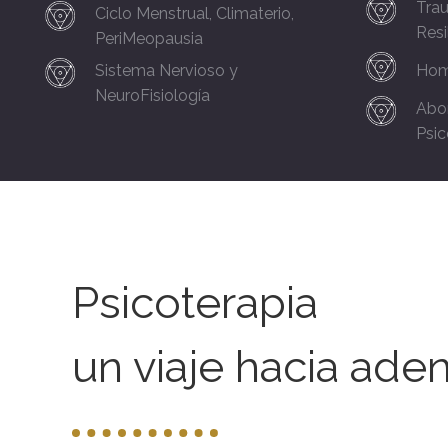
Trau
Ciclo Menstrual, Climaterio,
Resi
PeriMeopausia
Sistema Nervioso y
Hom
NeuroFisiología
Abo
Psic
Psicoterapia
un viaje hacia aden