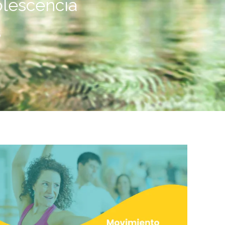
olescencia
s