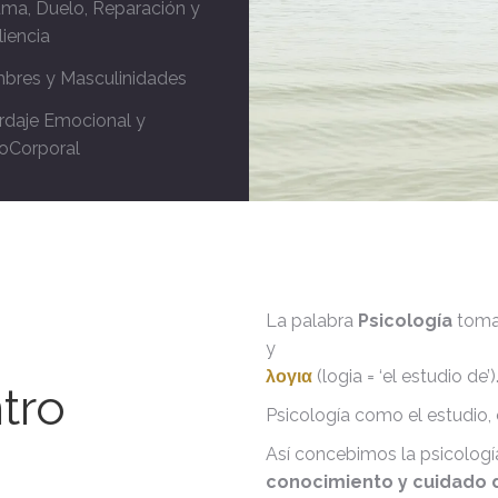
ma, Duelo, Reparación y
liencia
bres y Masculinidades
rdaje Emocional y
oCorporal
La palabra
Psicología
toma 
y
λογια
(logia = ‘el estudio de’)
tro
Psicología como el estudio, 
Así concebimos la psicologí
conocimiento y cuidado d