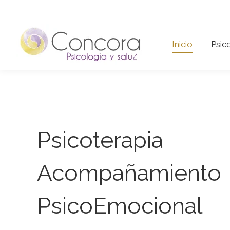
Inicio
Psi
Inicio
Psic
Psicoterapia
Acompañamiento
PsicoEmocional