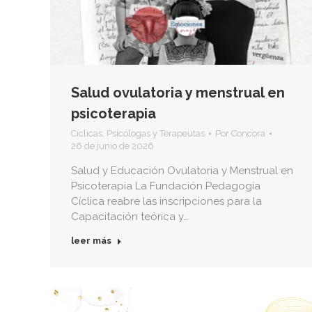
Salud ovulatoria y menstrual en
psicoterapia
Cíclicas
,
Psicólogas y Terapeutas
Por
Concora
26 de junio de 2026
Salud y Educación Ovulatoria y Menstrual en
Psicoterapia La Fundación Pedagogía
Cíclica reabre las inscripciones para la
Capacitación teórica y…
leer más