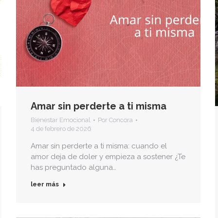
Amar sin perderte a ti misma
Bienestar Emocional
Por
Concora
4 de febrero de 2026
Amar sin perderte a ti misma: cuando el
amor deja de doler y empieza a sostener ¿Te
has preguntado alguna…
leer más