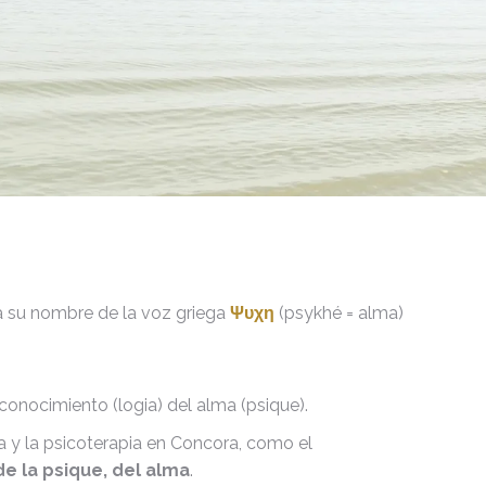
su nombre de la voz griega
Ψυχη
(psykhé = alma)
.
conocimiento (logia) del alma (psique).
a y la psicoterapia en Concora, como el
e la psique, del alma
.