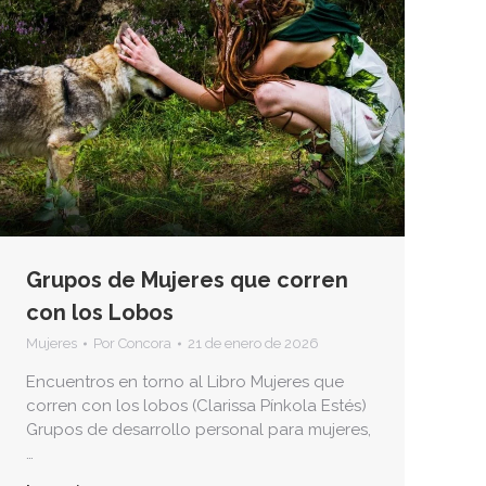
Grupos de Mujeres que corren
con los Lobos
Mujeres
Por
Concora
21 de enero de 2026
Encuentros en torno al Libro Mujeres que
corren con los lobos (Clarissa Pínkola Estés)
Grupos de desarrollo personal para mujeres,
…