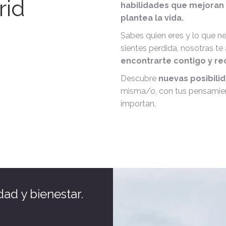
rid
habilidades que mejoran 
plantea la vida.
Sabes quien eres y lo que nec
sientes perdida, nosotras 
encontrarte contigo y re
Descubre
nuevas posibili
misma/o, con tus pensamien
importan.
dad y bienestar.