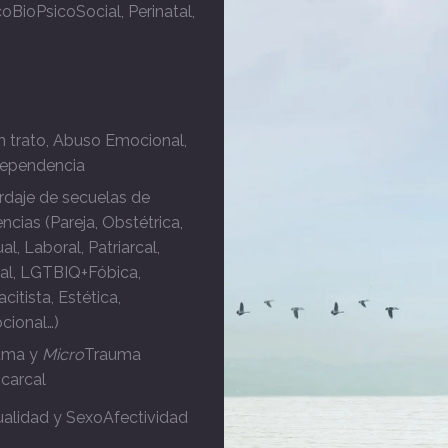
coBioPsicoSocial, Perinatal,
 trato, Abuso Emocional,
ependencia
daje de secuelas de
encias (Pareja, Obstétrica,
al, Laboral, Patriarcal,
al, LGTBIQ+Fóbica,
citista, Estética,
cional…)
uma y
Micro
Trauma
icarcal
alidad y SexoAfectividad