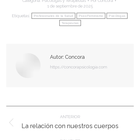
Categoría:
Psicólogas y Terapeutas
Por
Concora
1 de septiembre de 2025
Etiquetas:
Profesionales de la Salud
PsicoFeminismo
Psicólogas
Terapeutas
Autor:
Concora
https://concorapsicologia.com
Navegación
ANTERIOR
entre
La relación con nuestros cuerpos
Publicación
anterior: