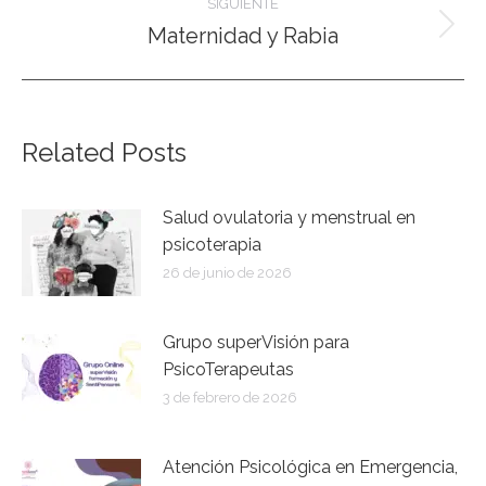
publicaciones
SIGUIENTE
Maternidad y Rabia
Publicación
siguiente:
Related Posts
Salud ovulatoria y menstrual en
psicoterapia
26 de junio de 2026
Grupo superVisión para
PsicoTerapeutas
3 de febrero de 2026
Atención Psicológica en Emergencia,