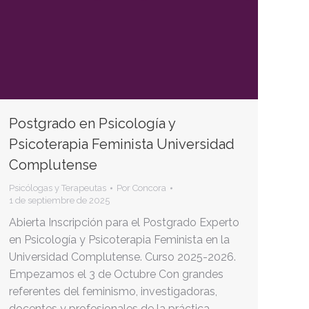
Postgrado en Psicología y
Psicoterapia Feminista Universidad
Complutense
Psicólogas y Terapeutas
Por
Concora
1 de septiembre de 2025
Abierta Inscripción para el Postgrado Experto
en Psicología y Psicoterapia Feminista en la
Universidad Complutense. Curso 2025-2026.
Empezamos el 3 de Octubre Con grandes
referentes del feminismo, investigadoras,
docentes y profesionales de la práctica