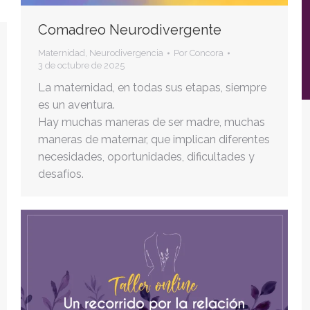
Comadreo Neurodivergente
Maternidad
,
Neurodivergencia
Por
Concora
3 de octubre de 2025
La maternidad, en todas sus etapas, siempre
es un aventura.
Hay muchas maneras de ser madre, muchas
maneras de maternar, que implican diferentes
necesidades, oportunidades, dificultades y
desafíos.