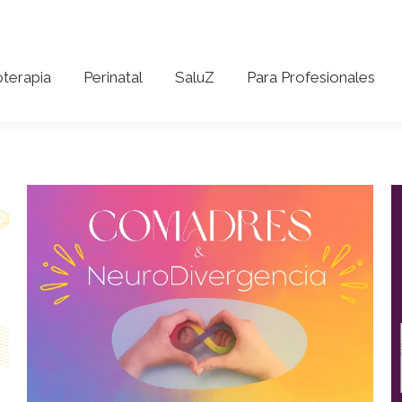
coterapia
Perinatal
SaluZ
Para Profesionales
oterapia
Perinatal
SaluZ
Para Profesionales