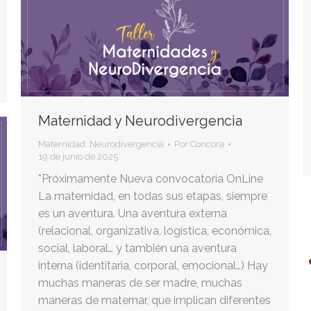
Maternidad y Neurodivergencia
Maternidad
,
Neurodivergencia
Por
Concora
19 de junio de 2025
*Próximamente Nueva convocatoria OnLine
La maternidad, en todas sus etapas, siempre
es un aventura. Una aventura externa
(relacional, organizativa, logística, económica,
social, laboral… y también una aventura
interna (identitaria, corporal, emocional…) Hay
muchas maneras de ser madre, muchas
maneras de maternar, que implican diferentes