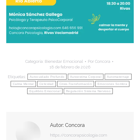
Categoría:
Bienestar Emocional
Por
Concora
18 de febrero de 2026
Etiquetas:
Autocuidado Profundo
Autoestima Corporal
Automaternaje
Calma Mental
Ciclicidad
Crisis-Transformación
Emociones Sombra
Equilibrio Emocional
Regulación Sistema Nervioso
Autor:
Concora
https://concorapsicologia.com