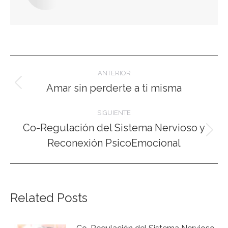
Navegación
ANTERIOR
entre
Amar sin perderte a ti misma
Publicación
anterior:
publicaciones
SIGUIENTE
Co-Regulación del Sistema Nervioso y
Publicación
Reconexión PsicoEmocional
siguiente:
Related Posts