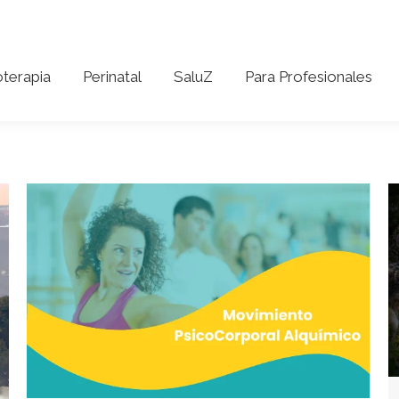
coterapia
Perinatal
SaluZ
Para Profesionales
oterapia
Perinatal
SaluZ
Para Profesionales