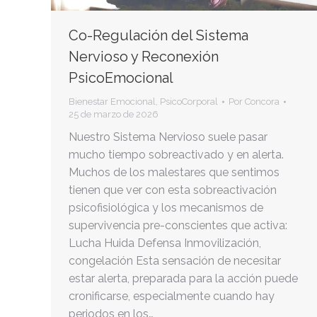
Co-Regulación del Sistema
Nervioso y Reconexión
PsicoEmocional
Bienestar Emocional
,
PsicoCorporal
Por
Concora
25 de marzo de 2026
Nuestro Sistema Nervioso suele pasar
mucho tiempo sobreactivado y en alerta.
Muchos de los malestares que sentimos
tienen que ver con esta sobreactivación
psicofisiológica y los mecanismos de
supervivencia pre-conscientes que activa:
Lucha Huida Defensa Inmovilización,
congelación Esta sensación de necesitar
estar alerta, preparada para la acción puede
cronificarse, especialmente cuando hay
periodos en los…