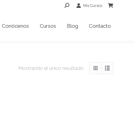
Buscar:
Mis Cursos
Conócenos
Cursos
Blog
Contacto
Conócenos
Cursos
Blog
Contacto
Mostrando el único resultado