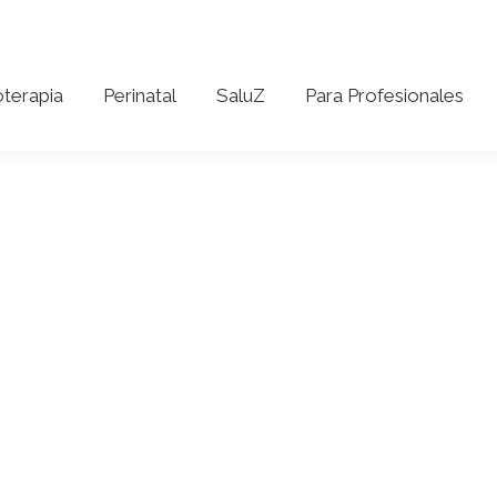
coterapia
Perinatal
SaluZ
Para Profesionales
oterapia
Perinatal
SaluZ
Para Profesionales