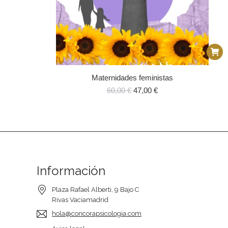
Maternidades feministas
El
El
60,00
€
47,00
€
precio
precio
original
actual
era:
es:
60,00 €.
47,00 €.
Información
Plaza Rafael Alberti, 9 Bajo C
Rivas Vaciamadrid
hola@concorapsicologia.com