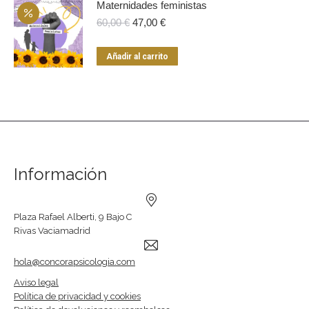
Maternidades feministas
El
El
60,00
€
47,00
€
precio
precio
original
actual
Añadir al carrito
era:
es:
60,00 €.
47,00 €.
Información
Plaza Rafael Alberti, 9 Bajo C
Rivas Vaciamadrid
hola@concorapsicologia.com
Aviso legal
Política de privacidad y cookies