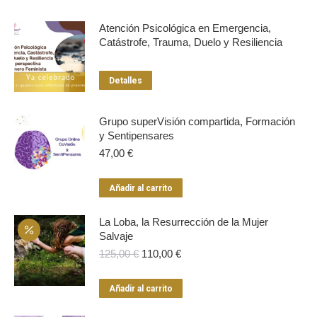
Atención Psicológica en Emergencia,
Catástrofe, Trauma, Duelo y Resiliencia
Detalles
Grupo superVisión compartida, Formación
y Sentipensares
47,00
€
Añadir al carrito
La Loba, la Resurrección de la Mujer
Salvaje
El
El
125,00
€
110,00
€
precio
precio
original
actual
Añadir al carrito
era:
es:
125,00 €.
110,00 €.