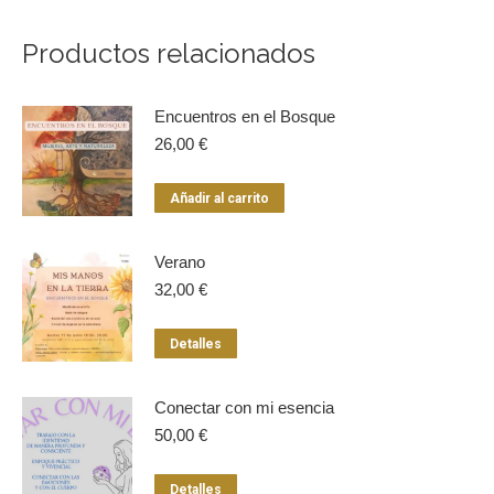
X
Pinterest
LinkedIn
WhatsApp
Facebook
Productos relacionados
Encuentros en el Bosque
26,00
€
Añadir al carrito
Verano
32,00
€
Detalles
Conectar con mi esencia
50,00
€
Detalles