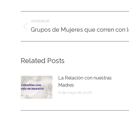
Navegación
ANTERIOR
entre
Grupos de Mujeres que corren con 
Publicación
anterior:
publicaciones
Related Posts
La Relación con nuestras
Madres
6 de mayo de 2026