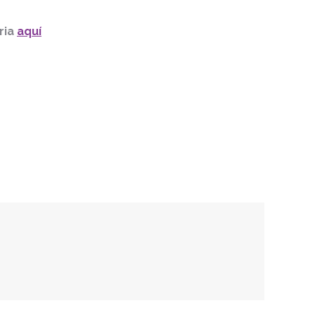
ria
aquí