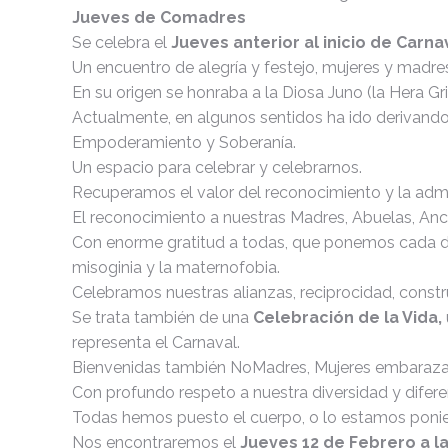
Jueves de Comadres
Se celebra el
Jueves anterior al inicio de Carna
Un encuentro de alegría y festejo, mujeres y madres
En su origen se honraba a la Diosa Juno (la Hera Gri
Actualmente, en algunos sentidos ha ido derivando
Empoderamiento y Soberanía.
Un espacio para celebrar y celebrarnos.
Recuperamos el valor del reconocimiento y la ad
El reconocimiento a nuestras Madres, Abuelas, Anc
Con enorme gratitud a todas, que ponemos cada día l
misoginia y la maternofobia.
Celebramos nuestras alianzas, reciprocidad, const
Se trata también de una
Celebración de la Vida,
representa el Carnaval.
Bienvenidas también NoMadres, Mujeres embaraz
Con profundo respeto a nuestra diversidad y difere
Todas hemos puesto el cuerpo, o lo estamos poni
Nos encontraremos el
Jueves 12 de Febrero a l