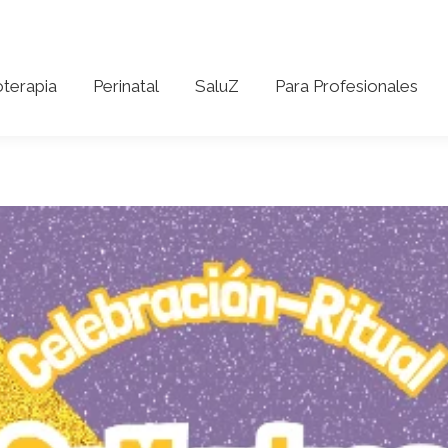
coterapia
Perinatal
SaluZ
Para Profesionales
oterapia
Perinatal
SaluZ
Para Profesionales