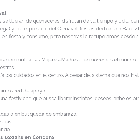
val.
 se liberan de quehaceres, disfrutan de su tiempo y ocio, ce
ega) y era el preludio del Carnaval, fiestas dedicada a Baco/D
 en fiesta y consumo, pero nosotras lo recuperamos desde su 
miración mutua, las Mujeres-Madres que movemos el mundo.
estras.
os cuidados en el centro. A pesar del sistema que nos invisib
ruimos red de apoyo,
una festividad que busca liberar instintos, deseos, anhelos p
adas o en búsqueda de embarazo.
ncias.
endo.
as 19:00hs en Concora