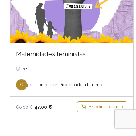
Maternidades feministas
3h
C
por
Concora
en
Pregrabado a tu ritmo
El
El
Añadir al carrito
47,00
€
60,00
€
precio
precio
original
actual
era:
es: