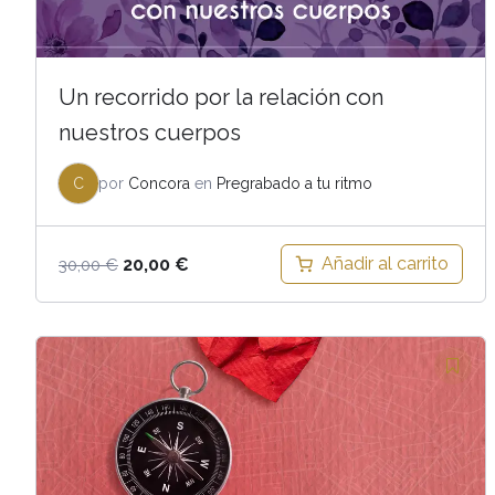
Un recorrido por la relación con
nuestros cuerpos
C
por
Concora
en
Pregrabado a tu ritmo
El
El
Añadir al carrito
20,00
€
30,00
€
precio
precio
original
actual
era:
es:
30,00 €.
20,00 €.