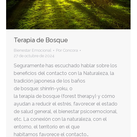
Terapia de Bosque
Bienestar Emocional
Por
Concora
27 de octubre de 2024
Seguramente has escuchado hablar sobre los
beneficios del contacto con la Naturaleza, la
tradición japonesa de los baños
de bosque: shinrin-yoku, o
la terapia de bosque (forest therapy) y cómo
ayudan a reducir el estrés, favorecer el estado
de salud general, el bienestar psicoemocional,
etc. La conexión con la naturaleza, con el
entorno, el territorio en el que
habitamos favorece el contacto…