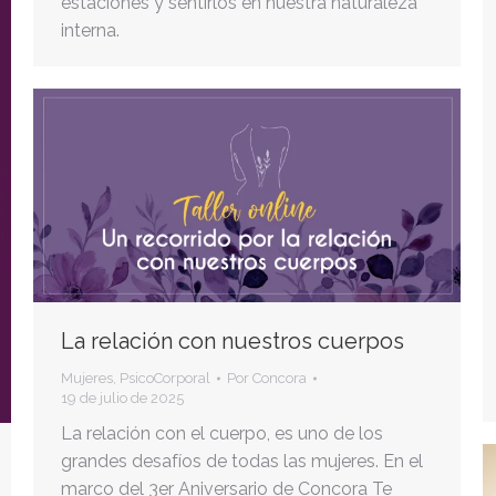
estaciones y sentirlos en nuestra naturaleza
interna.
La relación con nuestros cuerpos
Mujeres
,
PsicoCorporal
Por
Concora
19 de julio de 2025
La relación con el cuerpo, es uno de los
grandes desafíos de todas las mujeres. En el
marco del 3er Aniversario de Concora Te